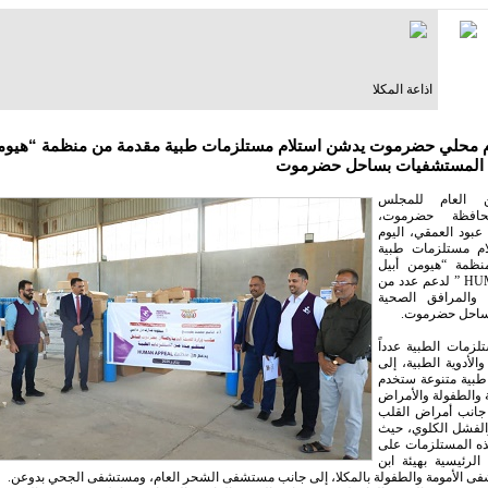
اذاعة المكلا
م محلي حضرموت يدشن استلام مستلزمات طبية مقدمة من منظمة “هيومن
 المستشفيات بساحل حضرموت
ن العام للمجلس
حافظة حضرموت،
عبود العمقي، اليوم
لام مستلزمات طبية
ظمة “هيومن أبيل
HUMAN APPEL ” لدعم عدد من
والمرافق الصحية
ساحل حضرموت.
زمات الطبية عدداً
الأدوية الطبية، إلى
طبية متنوعة ستخدم
 والطفولة والأمراض
 جانب أمراض القلب
لفشل الكلوي، حيث
ذه المستلزمات على
لرئيسية بهيئة ابن
ى الأمومة والطفولة بالمكلا، إلى جانب مستشفى الشحر العام، ومستشفى الجحي بدوعن.