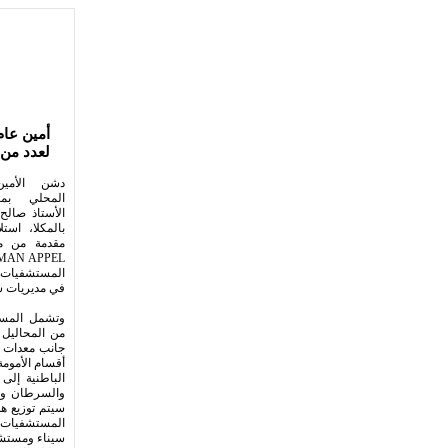
أمين عا
لعدد من
دشن الأمي
المحلي بم
الأستاذ صالح 
بالمكلا، است
مقدمة من من
المستشفيات 
في مديريات 
وتشمل المستل
من المحاليل و
جانب معدات 
أقسام الأمومة
الباطنية إلى
والسرطان وا
سيتم توزيع ه
المستشفيات ا
سيناء ومستشف