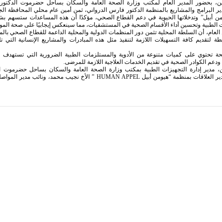
ين، بحضور المدير العام لمكتب وزارة الصحة العامة والسكان بساحل حضرموت الدكتور
ر البرامج والمشاريع بالمنظمة الدكتور فارس الدرواني، ثمن أمين عام محلي المحافظة الجه
ن أبيل” وتدخلاتها الحيوية في دعم القطاع الصحي، مؤكدًا أن هذه المساعدات ستسهم ب
ت الطبية وتحسين أداء الأقسام الصحية في المستشفيات، مما سينعكس إيجابيًا على صحة المو
العام، أن السلطة المحلية تثمن دور المنظمات الدولية والمحلية الداعمة للقطاع الصحي بالم
ة لتقديم كافة التسهيلات اللازمة لتنفيذ مثل هذه المبادرات والمشاريع الإنسانية التي ت
نحة تحتوي على كميات متنوعة من الأدوية والمستلزمات الطبية الضرورية التي تستهدف 
عم الكوادر الصحية في تقديم الخدمات العلاجية اللازمة للمرضى.
 مدير إدارة التجهيزات الطبية بمكتب وزارة الصحة العامة والسكان بساحل حضرموت ا
بامسعود، ومدير العلاقات بمنظمة “هيومن أبيل HUMAN APPEL ” الأخ نجيب محمد، ونائ