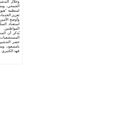
وخلال التدش
الجمحي، ومدي
لمنظمة “هيوم
تعزيز الخدما
وأوضح الأمين 
استعداد السلط
المواطنين.
يُذكر أن الم
المستشفيات ود
حضر التدشين،
فهد الكثيري.