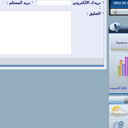
بريدك الالكتروني
بريد المستلم :
95.4 MH
:
التعليق :
 مستعمينا
نتائج التصويت