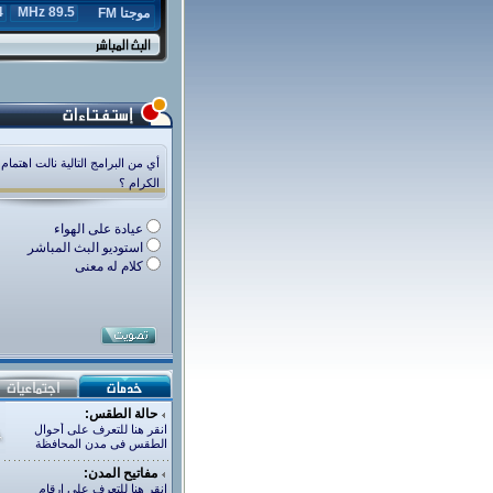
z
89.5 MHz
موجتا FM
أي من البرامج التالية نالت اهتمام
الكرام ؟
عيادة على الهواء
استوديو البث المباشر
كلام له معنى
حالة الطقس:
انقر هنا للتعرف على أحوال
الطقس فى مدن المحافظة
مفاتيح المدن:
انقر هنا للتعرف على ارقام