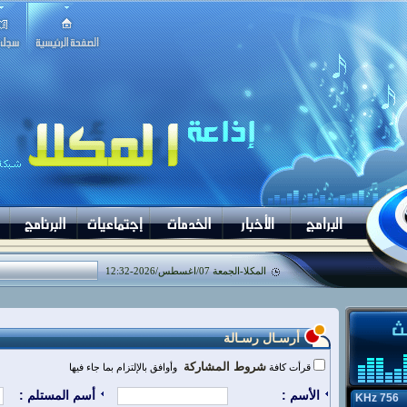
المكلا-
الجمعة 07/اغسطس/2026
-
12:32
أرسـال رسـالة
شروط المشاركة
قرأت كافة
وأوافق بالإلتزام بما جاء فيها
الأسم :
أسم المستلم :
756 KHz